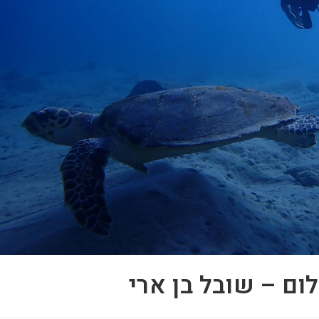
ום – שובל בן ארי